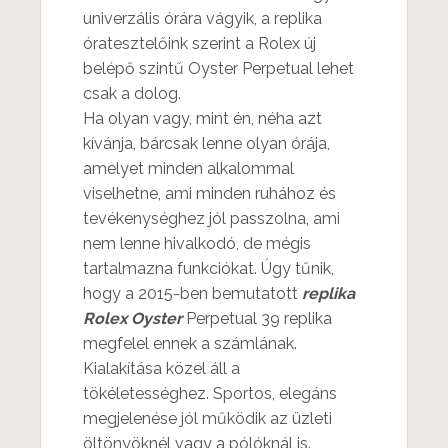
univerzális órára vágyik, a replika
óratesztelőink szerint a Rolex új
belépő szintű Oyster Perpetual lehet
csak a dolog.
Ha olyan vagy, mint én, néha azt
kívánja, bárcsak lenne olyan órája,
amelyet minden alkalommal
viselhetne, ami minden ruhához és
tevékenységhez jól passzolna, ami
nem lenne hivalkodó, de mégis
tartalmazna funkciókat. Úgy tűnik,
hogy a 2015-ben bemutatott
replika
Rolex Oyster
Perpetual 39 replika
megfelel ennek a számlának.
Kialakítása közel áll a
tökéletességhez. Sportos, elegáns
megjelenése jól működik az üzleti
öltönyöknél vagy a pólóknál is.