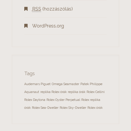
RSS
(hozzászólás)
WordPress.org
Tags
Audemars Piguet
Omega Seamaster
Patek Philippe
Aquanaut
replika Rolex órák
replika órák
Rolex Cellini
Rolex Daytona
Rolex Oyster Perpetual
Rolex replika
órák
Rolex Sea-Dweller
Rolex Sky-Dweller
Rolex órák