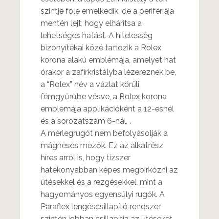
szintje fölé emelkedik, de a perifériája
mentén lejt, hogy elhárítsa a
lehetséges hatást. A hitelesség
bizonyítékai közé tartozik a Rolex
korona alakú emblémája, amelyet hat
órakor a zafírkristályba lézereznek be,
a “Rolex” név a vázlat körüli
fémgyűrűbe vésve, a Rolex korona
emblémája applikációként a 12-esnél
és a sorozatszám 6-nál. .
A mérlegrugót nem befolyásolják a
mágneses mezők. Ez az alkatrész
híres arról is, hogy tízszer
hatékonyabban képes megbirkózni az
ütésekkel és a rezgésekkel, mint a
hagyományos egyensúlyi rugók. A
Paraflex lengéscsillapító rendszer
szintén jobban csillapítja az ütéseket,