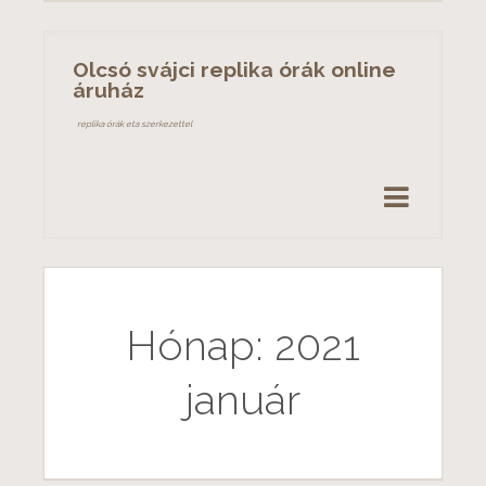
S
k
Olcsó svájci replika órák online
i
áruház
p
replika órák eta szerkezettel
t
o
c
o
n
t
e
n
Hónap: 2021
t
január