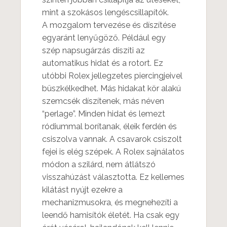
mint a szokásos lengéscsillapítók.
A mozgalom tervezése és díszítése
egyaránt lenyűgöző. Például egy
szép napsugárzás díszíti az
automatikus hidat és a rotort. Ez
utóbbi Rolex jellegzetes piercingjeivel
büszkélkedhet. Más hidakat kör alakú
szemcsék díszítenek, más néven
“perlage”. Minden hidat és lemezt
ródiummal borítanak, éleik ferdén és
csiszolva vannak. A csavarok csiszolt
fejei is elég szépek. A Rolex sajnálatos
módon a szilárd, nem átlátszó
visszahúzást választotta. Ez kellemes
kilátást nyújt ezekre a
mechanizmusokra, és megnehezíti a
leendő hamisítók életét. Ha csak egy