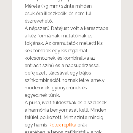
Mérete (39 mm) szinte minden
csuklóra illeszkedik, és nem túl
észrevehető.
A népszerű Datejust volt a keresztapa
a kéz formáinak, mutatóinak és
tokjának. Az óramutatók melletti kis
kék tömbök egy kis izgalmat
kölcsönöznek, és kombinálva az
antracit színű és a napsugárzással
befejezett tárcsával egy bájos
színkombinációt hoznak létre, amely
modernnek, gyönyörűnek és
egyedinek tűnik.
A puha, ívelt füldeszkák és a szélesek
a harmónia benyomását kelti. Minden
felület polírozott. Mint szinte mindig
egy hamis
Rolex replika
órák
esetében, a lapos zafírkristály a tok