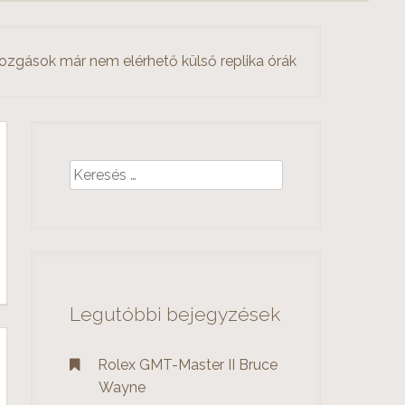
ozgások már nem elérhető külső ‎replika órák
K
e
r
e
s
é
s
Legutóbbi bejegyzések
:
Rolex GMT-Master II Bruce
Wayne