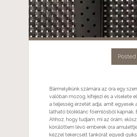
Posted
Bármelyikünk számára az óra egy szem
valóban mozog, kifejezi és a viselete e
a teljesség érzetét adja, amit egyesek 
látható blokklánc főemlősből kapnak.
Ahhoz, hogy tudjam, mi az órám, elős
körülöttem lévő emberek óra amulettjei
kézzel tekercselt tankórát egyedi gyíksz