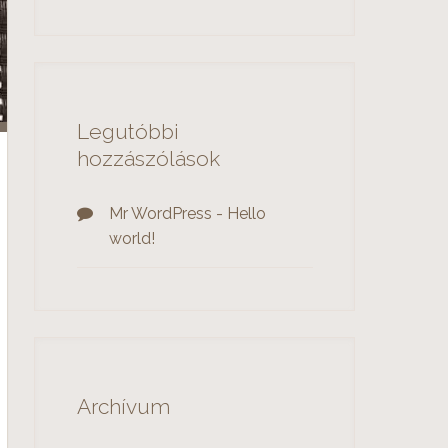
Legutóbbi
hozzászólások
Mr WordPress
-
Hello
world!
Archívum