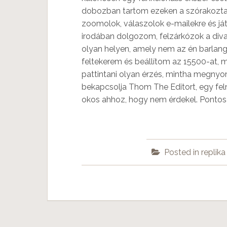
dobozban tartom ezeken a szórakoztat
zoomolok, válaszolok e-mailekre és j
irodában dolgozom, felzárkózok a div
olyan helyen, amely nem az én barlang
feltekerem és beállítom az 15500-at, 
pattintani olyan érzés, mintha megn
bekapcsolja Thom The Editort, egy fel
okos ahhoz, hogy nem érdekel. Pontosa
Posted in
‎replika