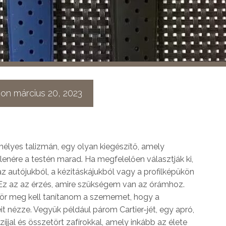
 on
március 20, 2023
élyes talizmán, egy olyan kiegészítő, amely
llenére a testén marad. Ha megfelelően választják ki,
az autójukból, a kézitáskájukból vagy a profilképükön
 Ez az az érzés, amire szükségem van az órámhoz.
zör meg kell tanítanom a szememet, hogy a
t nézze. Vegyük például párom Cartier-jét, egy apró,
íjjal és összetört zafírokkal, amely inkább az élete