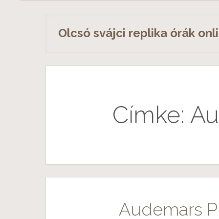
S
k
Olcsó svájci replika órák onl
i
p
t
o
c
o
Címke: A
n
t
e
n
t
Audemars Pig