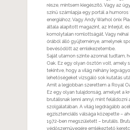
része, mintsem kiegészítő. Vagy az ü
színű számlapja egy portál a humoros 
energiához. Vagy Andy Warhol ónix Pia
általa alapított magazint, az Interjút,
komolytalan romlottságát. Vagy néhai
órából álló gyűjteménye, amelynek sp
bevésődött az emlékezetembe.
Saját utamon szinte azonnal tudtam,
Oak. Ez egy olyan ösztön volt, amely 
tekintve, hogy a világ néhány legvágy
lehetőségeket vizsgáló sok kutatás u
Amit a legjobban szerettem a Royal O
Ez egy olyan tulajdonság, amelyet a kr
brutálisnak lenni annyi, mint feláldozni
szolgálatában. A világ legdrágább acé
egzisztenciális válsága közepette – a
1972-ben megszületett – brutális. Brut
védőszemüvegére emlékeztető keretcsa