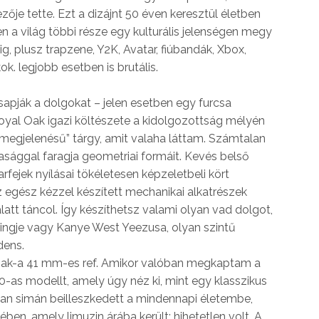
ője tette. Ezt a dizájnt 50 éven keresztül életben
en a világ többi része egy kulturális jelenségen megy
ig, plusz trapzene, Y2K, Avatar, fiúbandák, Xbox,
ok. legjobb esetben is brutális.
sapják a dolgokat – jelen esetben egy furcsa
Royal Oak igazi költészete a kidolgozottság mélyén
i megjelenésű” tárgy, amit valaha láttam. Számtalan
ztasággal faragja geometriai formáit. Kevés belső
fejek nyílásai tökéletesen képzeletbeli kört
az egész kézzel készített mechanikai alkatrészek
alatt táncol. Így készíthetsz valami olyan vad dolgot,
ingje vagy Kanye West Yeezusa, olyan szintű
dens.
ak-a 41 mm-es ref. Amikor valóban megkaptam a
as modellt, amely úgy néz ki, mint egy klasszikus
n simán beilleszkedett a mindennapi életembe,
ben, amely limuzin árába került; hihetetlen volt. A