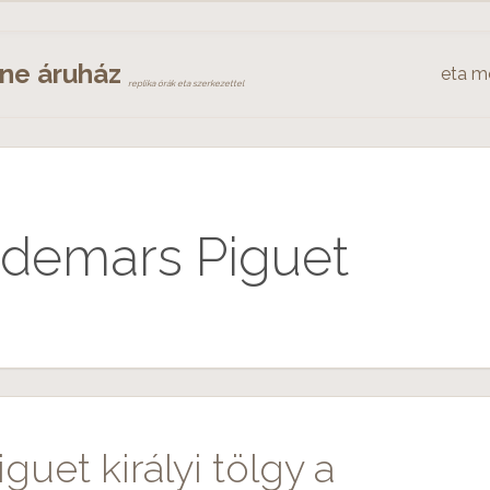
ine áruház
eta m
replika órák eta szerkezettel
udemars Piguet
uet királyi tölgy a