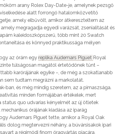
gynököm arany Rolex Day-Date-je, amelynek pezsgő
viselkedése alatt forrongó hatalomközvetítő
getje, amely elbűvölt, amikor átkereszteltem az
 és amely megragadja egyedi varázsát, zsenialitását és
 apám kaleidoszkópszerű, több mint 20 Swatch
ontaneitása és könnyed praktikussága mélyen
 hogy az órám egy
replika Audemars Piguet
Royal
szinte túlságosan magától értetődőnek tűnt –
ottabb karórájának egyike –, de még a szokatlanabb
tán sem tudtam megrázni a markolatát.
ak-ban, és még mindig szeretem, az a pimaszsága.
eativitás minden formájában értékelek, mert
 a status quo udvarias kényelmét az új ötletek
l mechanikus órájának kiadása az iparág
hogy Audemars Piguet tette, amikor a Royal Oak
ális dolog megtervezni néhány, a búvársisakok ipari
vart a régimódi finom óragyártás piacára,