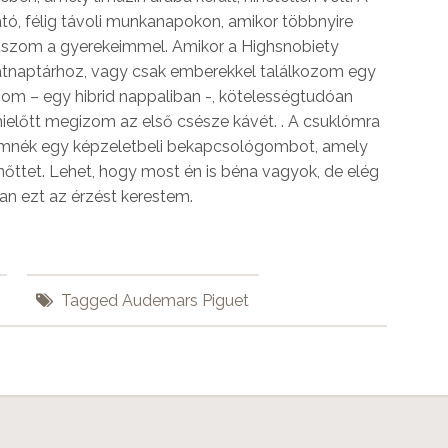
ó, félig távoli munkanapokon, amikor többnyire
átszom a gyerekeimmel. Amikor a Highsnobiety
atnaptárhoz, vagy csak emberekkel találkozom egy
om – egy hibrid nappaliban -, kötelességtudóan
mielőtt megizom az első csésze kávét. . A csuklómra
yomnék egy képzeletbeli bekapcsológombot, amely
nőttet. Lehet, hogy most én is béna vagyok, de elég
n ezt az érzést kerestem.
Tagged
Audemars Piguet