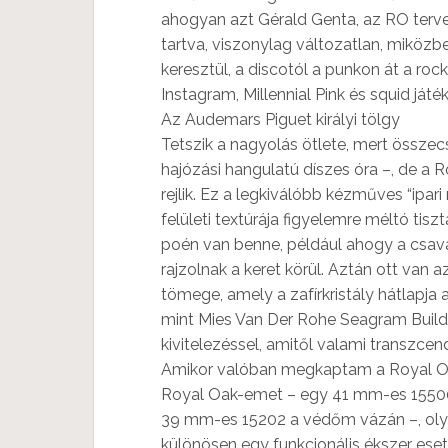
ahogyan azt Gérald Genta, az RO tervez
tartva, viszonylag változatlan, miközb
keresztül, a discotól a punkon át a rock
Instagram, Millennial Pink és squid játék
Az Audemars Piguet királyi tölgy
Tetszik a nagyolás ötlete, mert összec
hajózási hangulatú díszes óra –, de a 
rejlik. Ez a legkiválóbb kézműves “ipar
felületi textúrája figyelemre méltó tis
poén van benne, például ahogy a csavar
rajzolnak a keret körül. Aztán ott van 
tömege, amely a zafírkristály hátlapja 
mint Mies Van Der Rohe Seagram Build
kivitelezéssel, amitől valami transzcen
Amikor valóban megkaptam a Royal O
Royal Oak-emet – egy 41 mm-es 15500-
39 mm-es 15202 a védőm vázán –, olya
különösen egy funkcionális ékszer eseté