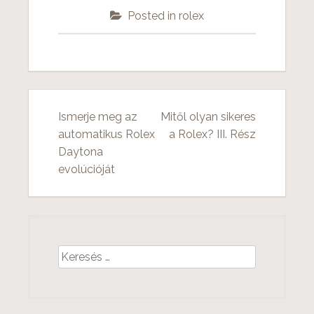
Posted in
rolex
Ismerje meg az
Mitől olyan sikeres
B
automatikus Rolex
a Rolex? III. Rész
Daytona
e
evolúcióját
j
e
g
K
y
e
z
r
e