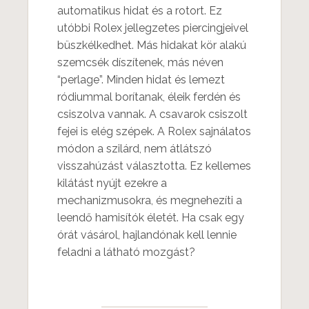
automatikus hidat és a rotort. Ez
utóbbi Rolex jellegzetes piercingjeivel
büszkélkedhet. Más hidakat kör alakú
szemcsék díszítenek, más néven
“perlage”. Minden hidat és lemezt
ródiummal borítanak, éleik ferdén és
csiszolva vannak. A csavarok csiszolt
fejei is elég szépek. A Rolex sajnálatos
módon a szilárd, nem átlátszó
visszahúzást választotta. Ez kellemes
kilátást nyújt ezekre a
mechanizmusokra, és megnehezíti a
leendő hamisítók életét. Ha csak egy
órát vásárol, hajlandónak kell lennie
feladni a látható mozgást?