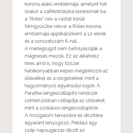
korona alakú emblémája, amelyet hat
órakor a zafírkristályba lézereznek be,
a “Rolex” név a vázlat körüli
fémgyűrűbe vésve, a Rolex korona
emblémája applikációként a 12-esnél
és a sorozatszám 6-nál. .
A mérlegrugót nem befolyásolják a
mágneses mezők. Ez az alkatrész
híres arról is, hogy tízszer
hatékonyabban képes megbirkózni az
ütésekkel és a rezgésekkel, mint a
hagyományos egyensúlyi rugók. A
Paraflex lengéscsillapító rendszer
szintén jobban csillapítja az ütéseket,
mint a szokásos lengéscsillapítók.
A mozgalom tervezése és díszítése
egyaránt lenyűgöző. Például egy
szép napsugárzás díszíti az