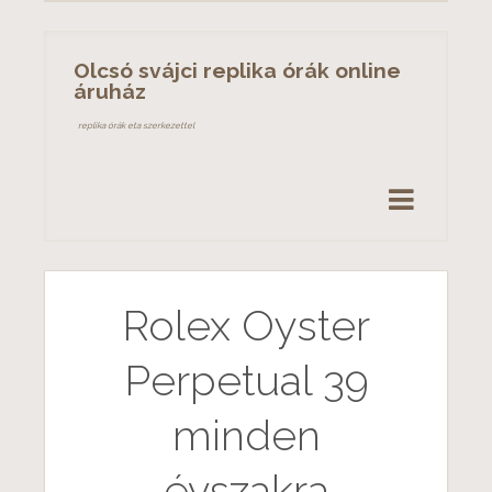
S
k
Olcsó svájci replika órák online
i
áruház
p
replika órák eta szerkezettel
t
o
c
o
n
t
e
Rolex Oyster
n
t
Perpetual 39
minden
évszakra