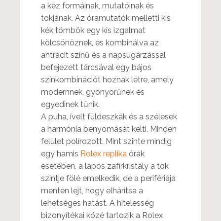
a kéz formáinak, mutatóinak és
tokjának. Az óramutatók melletti kis
kék tömbök egy kis izgalmat
kölcsönöznek, és kombinálva az
antracit színű és a napsugárzással
befejezett tárcsával egy bájos
színkombinációt hoznak létre, amely
modernnek, gyönyörűnek és
egyedinek tűnik.
A puha, ívelt füldeszkák és a szélesek
a harmónia benyomását kelti. Minden
felület polírozott. Mint szinte mindig
egy hamis
Rolex replika
órák
esetében, a lapos zafírkristály a tok
szintje fölé emelkedik, de a perifériája
mentén lejt, hogy elhárítsa a
lehetséges hatást. A hitelesség
bizonyítékai közé tartozik a Rolex