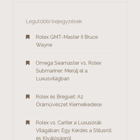
é
s
s
é
s
Legutóbbi bejegyzések
n
:
a
Rolex GMT-Master II Bruce
v
Wayne
i
Omega Seamaster vs. Rolex
g
Submariner: Merülj el a
Luxusvilágban
á
c
Rolex és Breguet: Az
i
Óráművészet Kiemelkedése
ó
Rolex vs. Cartier a Luxusórák
Világában: Egy Kérdés a Stílusról
és Kiválóságról