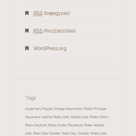
RSS
(bejegyzés)
RSS
(hozzászólás)
WordPress.org
Tags
Audemars Piguet
Omega Seamaster
Patek Philippe
Aquanaut
replika Rolex órák
replika órák
Rolex Cellini
Rolex Daytona
Rolex Oyster Perpetual
Rolex replika
órák
Rolex Sea-Dweller
Rolex Sky-Dweller
Rolex órák