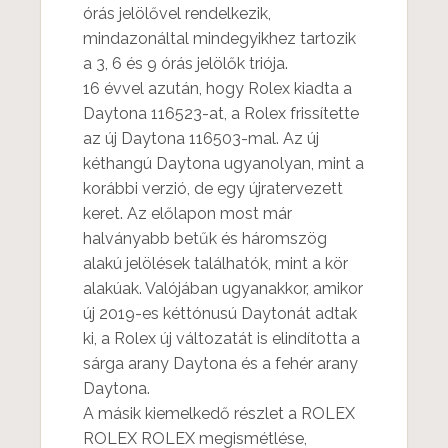
órás jelölővel rendelkezik,
mindazonáltal mindegyikhez tartozik
a 3, 6 és 9 órás jelölők triója.
16 évvel azután, hogy Rolex kiadta a
Daytona 116523-at, a Rolex frissítette
az új Daytona 116503-mal. Az új
kéthangú Daytona ugyanolyan, mint a
korábbi verzió, de egy újratervezett
keret. Az előlapon most már
halványabb betűk és háromszög
alakú jelölések találhatók, mint a kör
alakúak. Valójában ugyanakkor, amikor
új 2019-es kéttónusú Daytonát adtak
ki, a Rolex új változatát is elindította a
sárga arany Daytona és a fehér arany
Daytona.
A másik kiemelkedő részlet a ROLEX
ROLEX ROLEX megismétlése,