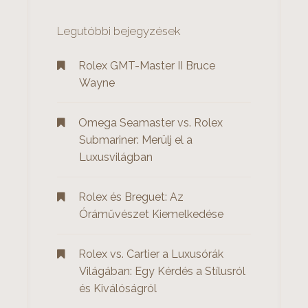
é
n
s
Legutóbbi bejegyzések
a
:
v
Rolex GMT-Master II Bruce
Wayne
i
g
Omega Seamaster vs. Rolex
Submariner: Merülj el a
á
Luxusvilágban
c
i
Rolex és Breguet: Az
Óráművészet Kiemelkedése
ó
Rolex vs. Cartier a Luxusórák
Világában: Egy Kérdés a Stílusról
és Kiválóságról