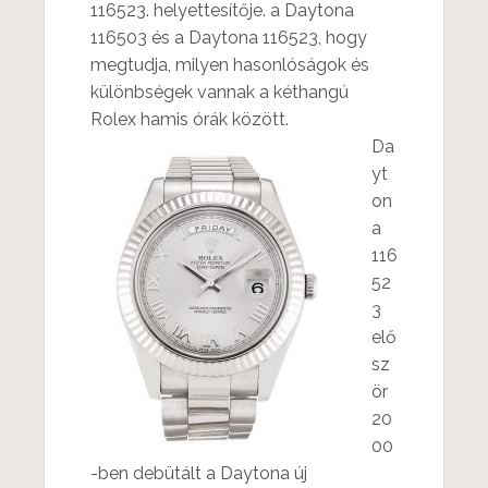
116523. helyettesítője. a Daytona
116503 és a Daytona 116523, hogy
megtudja, milyen hasonlóságok és
különbségek vannak a kéthangú
Rolex hamis órák között.
Da
yt
on
a
116
52
3
elő
sz
ör
20
00
-ben debütált a Daytona új