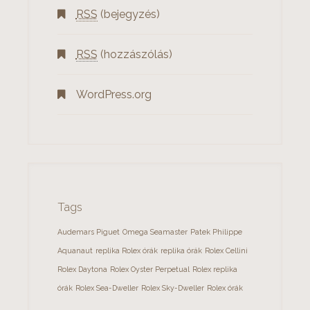
RSS
(bejegyzés)
RSS
(hozzászólás)
WordPress.org
Tags
Audemars Piguet
Omega Seamaster
Patek Philippe
Aquanaut
replika Rolex órák
replika órák
Rolex Cellini
Rolex Daytona
Rolex Oyster Perpetual
Rolex replika
órák
Rolex Sea-Dweller
Rolex Sky-Dweller
Rolex órák