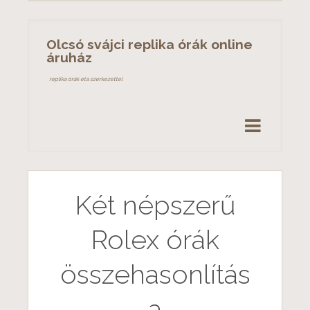
S
k
Olcsó svájci replika órák online
i
áruház
p
replika órák eta szerkezettel
t
o
c
o
n
t
e
Két népszerű
n
t
Rolex órák
összehasonlítás
a