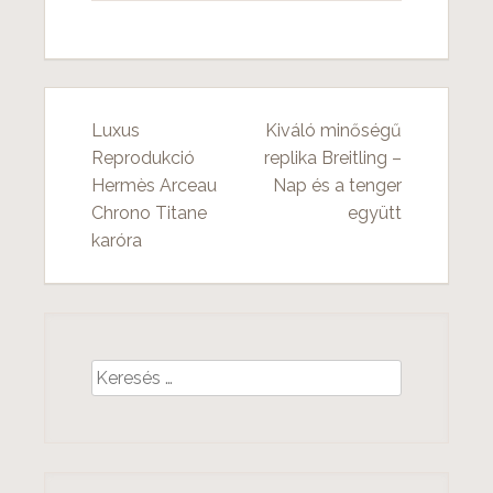
Luxus
Kiváló minőségű
B
Reprodukció
replika Breitling –
Hermès Arceau
Nap és a tenger
e
Chrono Titane
együtt
j
karóra
e
g
y
K
z
e
r
é
e
s
s