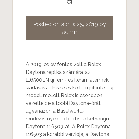
Posted on
április 25, 2019
by
admin
A 2019-es év fontos volt a Rolex
Daytona replika számára, az
116500LN új fém- és kerámiatermék
kiadásával. E széles körben jelentett új
modell mellett Rolex is csendben
vezette be a többi Daytona-órát
ugyanazon a Baselworld-
rendezvényen, beleértve a kéthangú
Daytona 116503-at. A Rolex Daytona
116503 a korábbi verziója, a Daytona