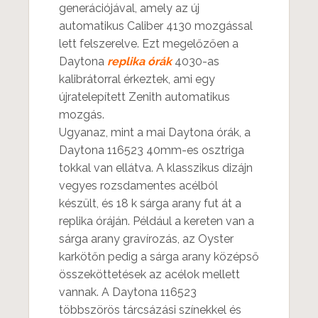
generációjával, amely az új
automatikus Caliber 4130 mozgással
lett felszerelve. Ezt megelőzően a
Daytona
replika órák
4030-as
kalibrátorral érkeztek, ami egy
újratelepített Zenith automatikus
mozgás.
Ugyanaz, mint a mai Daytona órák, a
Daytona 116523 40mm-es osztriga
tokkal van ellátva. A klasszikus dizájn
vegyes rozsdamentes acélból
készült, és 18 k sárga arany fut át a
replika óráján. Például a kereten van a
sárga arany gravírozás, az Oyster
karkötőn pedig a sárga arany középső
összeköttetések az acélok mellett
vannak. A Daytona 116523
többszörös tárcsázási színekkel és