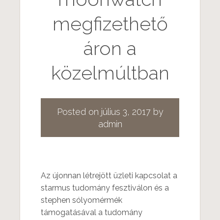
megfizethető
áron a
közelmúltban
Posted on
július 3, 2017
by
admin
Az újonnan létrejött üzleti kapcsolat a
starmus tudomány fesztiválon és a
stephen sólyomérmék
támogatásával a tudomány