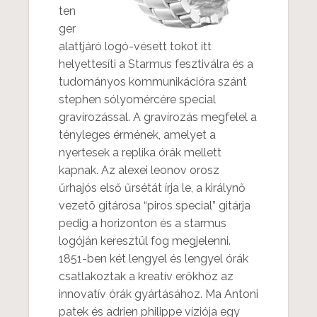
ten
ger
alattjáró logó-vésett tokot itt
helyettesíti a Starmus fesztiválra és a
tudományos kommunikációra szánt
stephen sólyomércére special
gravírozással. A gravírozás megfelel a
tényleges érmének, amelyet a
nyertesek a replika órák mellett
kapnak. Az alexei leonov orosz
űrhajós első űrsétát írja le, a királynő
vezetõ gitárosa “piros special” gitárja
pedig a horizonton és a starmus
logóján keresztül fog megjelenni.
1851-ben két lengyel és lengyel órák
csatlakoztak a kreatív erőkhöz az
innovatív órák gyártásához. Ma Antoni
patek és adrien philippe víziója egy