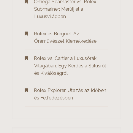
Omega Seamaster vs. Rolex
i
Submariner: Merülj el a
g
Luxusvilágban
á
Rolex és Breguet: Az
c
Óráművészet Kiemelkedése
i
ó
Rolex vs. Cartier a Luxusórák
Világában: Egy Kérdés a Stílusról
és Kiválóságról
Rolex Explorer: Utazás az Időben
és Felfedezésben