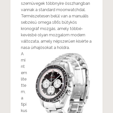
szemüvegek többnyire összhangban
vannak a standard moonwatchdal.
Természetesen belül van a manuális
sebzésű omega 1861 bütykös
kronográf mozgás, amely többé-
kevésbé olyan mozgalom modern
változata, amely népszerűen kísérte a
nasa űrhajósokat a holdra.
A
mi
nt
em
líte
tte
m,
a
tipi
kus