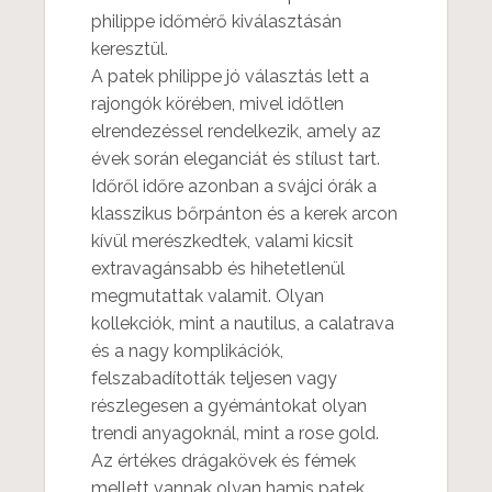
philippe időmérő kiválasztásán
keresztül.
A patek philippe jó választás lett a
rajongók körében, mivel időtlen
elrendezéssel rendelkezik, amely az
évek során eleganciát és stílust tart.
Időről időre azonban a svájci órák a
klasszikus bőrpánton és a kerek arcon
kívül merészkedtek, valami kicsit
extravagánsabb és hihetetlenül
megmutattak valamit. Olyan
kollekciók, mint a nautilus, a calatrava
és a nagy komplikációk,
felszabadították teljesen vagy
részlegesen a gyémántokat olyan
trendi anyagoknál, mint a rose gold.
Az értékes drágakövek és fémek
mellett vannak olyan hamis patek