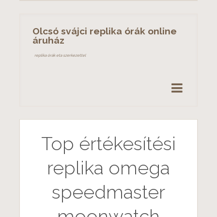
S
k
Olcsó svájci replika órák online
i
áruház
p
replika órák eta szerkezettel
t
o
c
o
n
t
e
Top értékesítési
n
t
replika omega
speedmaster
moonwatch