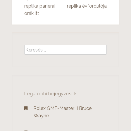
B
replika panerai
replika évfordulója
órák itt
e
j
e
g
K
e
y
r
z
e
s
é
é
s
s
Legutóbbi bejegyzések
:
n
Rolex GMT-Master II Bruce
a
Wayne
v