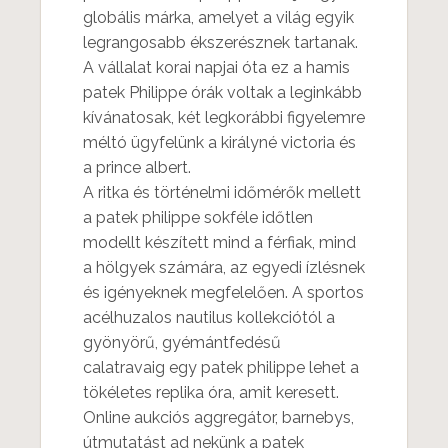
globális márka, amelyet a világ egyik
legrangosabb ékszerésznek tartanak.
A vállalat korai napjai óta ez a hamis
patek Philippe órák voltak a leginkább
kívánatosak, két legkorábbi figyelemre
méltó ügyfelünk a királyné victoria és
a prince albert.
A ritka és történelmi időmérők mellett
a patek philippe sokféle időtlen
modellt készített mind a férfiak, mind
a hölgyek számára, az egyedi ízlésnek
és igényeknek megfelelően. A sportos
acélhuzalos nautilus kollekciótól a
gyönyörű, gyémántfedésű
calatravaig egy patek philippe lehet a
tökéletes replika óra, amit keresett.
Online aukciós aggregátor, barnebys,
útmutatást ad nekünk a patek